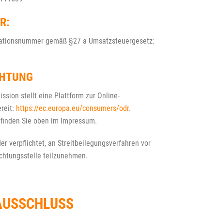
R:
ikationsnummer gemäß §27 a Umsatzsteuergesetz:
CHTUNG
sion stellt eine Plattform zur Online-
ereit:
https://ec.europa.eu/consumers/odr
.
 finden Sie oben im Impressum.
der verpflichtet, an Streitbeilegungsverfahren vor
chtungsstelle teilzunehmen.
AUSSCHLUSS