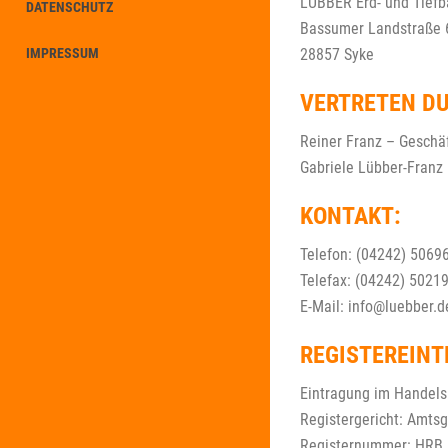
LÜBBER Erd- und Tief
DATENSCHUTZ
Bassumer Landstraße 
IMPRESSUM
28857 Syke
VERTRETEN D
Reiner Franz – Geschä
Gabriele Lübber-Franz 
KONTAKT:
Telefon: (04242) 5069
Telefax: (04242) 5021
E-Mail: info@luebber.d
REGISTEREINT
Eintragung im Handelsr
Registergericht: Amts
Registernummer: HRB