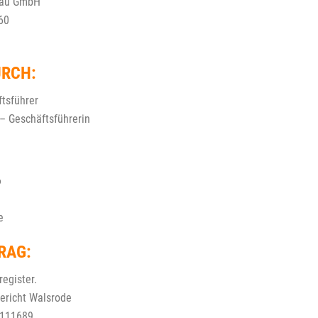
bau GmbH
60
URCH:
ftsführer
– Geschäftsführerin
6
9
e
RAG:
egister.
gericht Walsrode
 111689