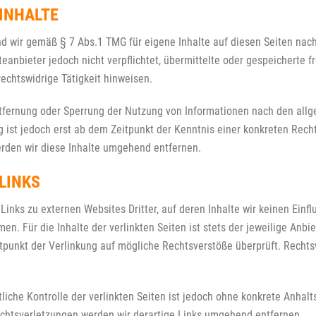
INHALTE
nd wir gemäß § 7 Abs.1 TMG für eigene Inhalte auf diesen Seiten nac
teanbieter jedoch nicht verpflichtet, übermittelte oder gespeichert
rechtswidrige Tätigkeit hinweisen.
ntfernung oder Sperrung der Nutzung von Informationen nach den allg
g ist jedoch erst ab dem Zeitpunkt der Kenntnis einer konkreten Re
rden wir diese Inhalte umgehend entfernen.
LINKS
Links zu externen Websites Dritter, auf deren Inhalte wir keinen Einf
. Für die Inhalte der verlinkten Seiten ist stets der jeweilige Anbiet
punkt der Verlinkung auf mögliche Rechtsverstöße überprüft. Rechtsw
liche Kontrolle der verlinkten Seiten ist jedoch ohne konkrete Anhal
htsverletzungen werden wir derartige Links umgehend entfernen.